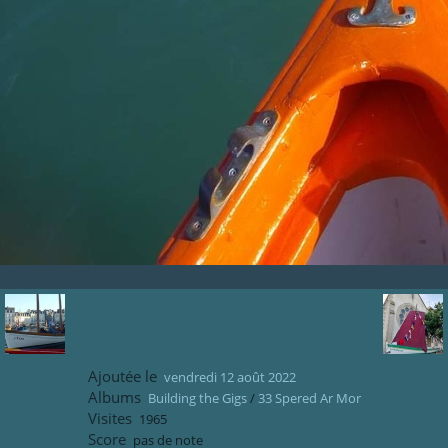
Ajoutée le
vendredi 12 août 2022
Albums
Building the Gigs
/
33 Spered Ar Mor
Visites
1965
Score
pas de note