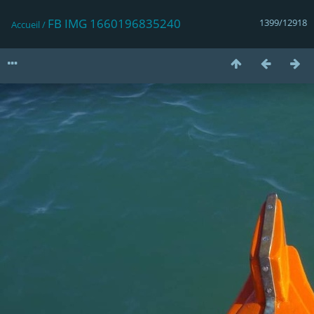
FB IMG 1660196835240
1399/12918
Accueil
/