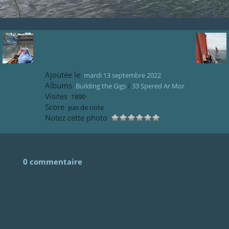
Ajoutée le
mardi 13 septembre 2022
Albums
Building the Gigs
/
33 Spered Ar Mor
Visites
1890
Score
pas de note
Notez cette photo
0 commentaire