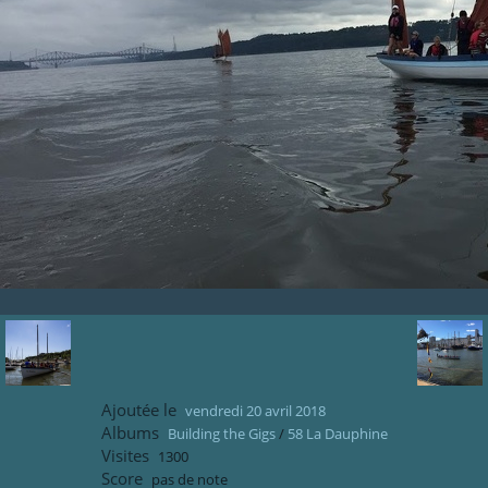
Ajoutée le
vendredi 20 avril 2018
Albums
Building the Gigs
/
58 La Dauphine
Visites
1300
Score
pas de note