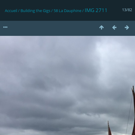
IMG 2711
13/82
Accueil
/
Building the Gigs
/
58 La Dauphine
/