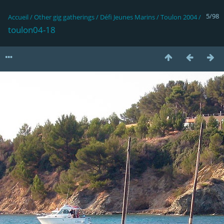
5/98
Accueil
/
Other gig gatherings
/
Défi Jeunes Marins
/
Toulon 2004
/
toulon04-18