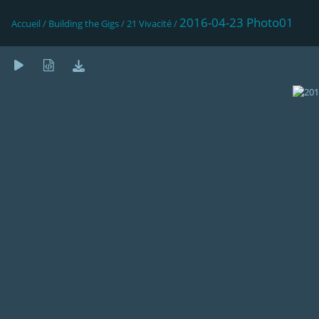
2016-04-23 Photo01
Accueil
/
Building the Gigs
/
21 Vivacité
/