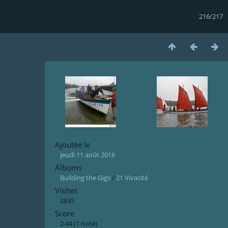
216/217
Ajoutée le
jeudi 11 août 2016
Albums
Building the Gigs
/
21 Vivacité
Visites
2835
Score
2.44
(1 note)