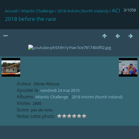
ACI
3/1058
Accueil
/
Atlantic Challenge
/
2018 Antrim (North Ireland)
/
2018 before the race
Auteur
Olivier Rihoux
Ajoutée le
vendredi 24 mai 2019
Albums
Atlantic Challenge
/
2018 Antrim (North Ireland)
Visites
2800
Score
pas de note
Notez cette photo