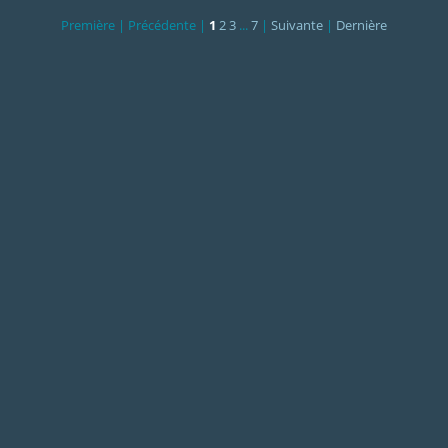
Première |
Précédente |
1
2
3
...
7
|
Suivante
|
Dernière