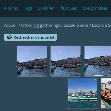
Albums
Tags
Explorer
Plus vues
Mieux notées
Accueil
/
Other gig gatherings
/
Escale à Sète
/
Escale à 
Rechercher dans ce lot